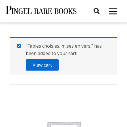
Aller
au
Main
contenu
Menu
“Fables choisies, mises en vers.” has
been added to your cart.
View cart