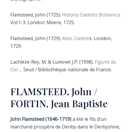
Flamsteed,
John (1725).
Historia Coelestis Britannica
.
Vol.1-3.
London: Meere, 1725.
Flamsteed,
John (1729).
Atlas Coelesti
s. London,
1729.
Lachièze-Rey, M. & Luminet J.P. (1998).
Figures du
Ciel
… Seuil / Bibliothèque nationale de France.
FLAMSTEED, John /
FORTIN, Jean Baptiste
John Flamsteed (1646-1719)
a été le fils d’un
marchand prospère de Denby dans le Derbyshire,