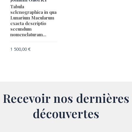
Tabula
selenographica in qua
Lunarium Macularum
exacta descriptio
secundum
nomenclaturam…
1 500,00
€
Recevoir nos dernières
découvertes