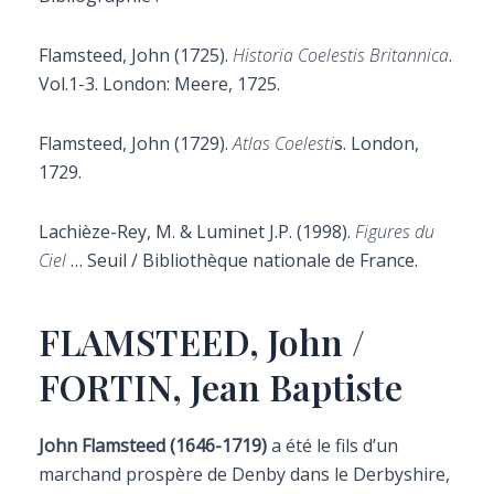
Flamsteed,
John (1725).
Historia Coelestis Britannica
.
Vol.1-3.
London: Meere, 1725.
Flamsteed,
John (1729).
Atlas Coelesti
s. London,
1729.
Lachièze-Rey, M. & Luminet J.P. (1998).
Figures du
Ciel
… Seuil / Bibliothèque nationale de France.
FLAMSTEED, John /
FORTIN, Jean Baptiste
John Flamsteed (1646-1719)
a été le fils d’un
marchand prospère de Denby dans le Derbyshire,