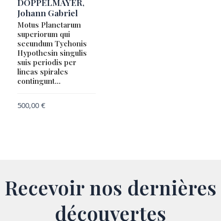
DOPPELMAYER,
Johann Gabriel
Motus Planetarum
superiorum qui
secundum Tychonis
Hypothesin singulis
suis periodis per
lineas spirales
contingunt…
500,00
€
Recevoir nos dernières
découvertes