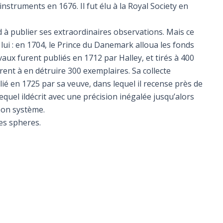
nstruments en 1676. Il fut élu à la Royal Society en
d à publier ses extraordinaires observations. Mais ce
 lui : en 1704, le Prince du Danemark alloua les fonds
vaux furent publiés en 1712 par Halley, et tirés à 400
ent à en détruire 300 exemplaires. Sa collecte
ié en 1725 par sa veuve, dans lequel il recense près de
equel ildécrit avec une précision inégalée jusqu’alors
 son système.
les spheres.