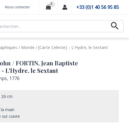
+33 (0)1 40 56 95 85
Nous contacter
hercher :
Recher
aphiques
/
Monde
/ [Carte Celeste] – L’Hydre, le Sextant
hn / FORTIN, Jean Baptiste
 - L'Hydre, le Sextant
mps, 1776
x 26 cm
 la main
 sur cuivre