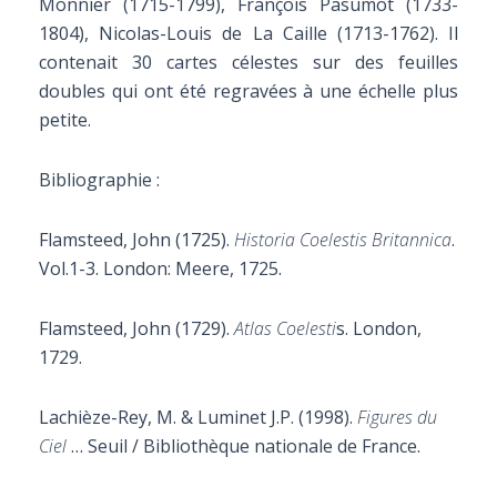
Monnier (1715-1799), François Pasumot (1733-
1804), Nicolas-Louis de La Caille (1713-1762). Il
contenait 30 cartes célestes sur des feuilles
doubles qui ont été regravées à une échelle plus
petite.
Bibliographie :
Flamsteed,
John (1725).
Historia Coelestis Britannica
.
Vol.1-3.
London: Meere, 1725.
Flamsteed,
John (1729).
Atlas Coelesti
s. London,
1729.
Lachièze-Rey, M. & Luminet J.P. (1998).
Figures du
Ciel
… Seuil / Bibliothèque nationale de France.