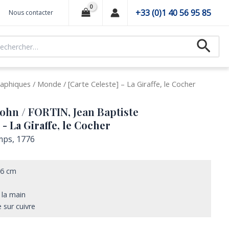
+33 (0)1 40 56 95 85
Nous contacter
hercher :
Recher
aphiques
/
Monde
/ [Carte Celeste] – La Giraffe, le Cocher
hn / FORTIN, Jean Baptiste
 - La Giraffe, le Cocher
mps, 1776
26 cm
 la main
 sur cuivre