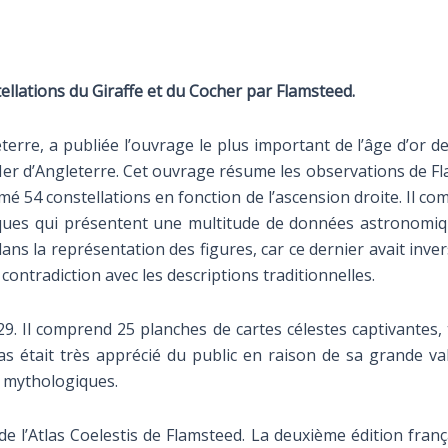
ellations du Giraffe et du Cocher par Flamsteed.
re, a publiée l’ouvrage le plus important de l’âge d’or des a
 Ier d’Angleterre. Cet ouvrage résume les observations de Fl
mmé 54 constellations en fonction de l’ascension droite. Il c
iques qui présentent une multitude de données astronomiqu
ans la représentation des figures, car ce dernier avait inv
 contradiction avec les descriptions traditionnelles.
29. Il comprend 25 planches de cartes célestes captivantes,
las était très apprécié du public en raison de sa grande val
es mythologiques.
 de l’Atlas Coelestis de Flamsteed. La deuxième édition franç