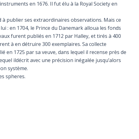
nstruments en 1676. Il fut élu à la Royal Society en
d à publier ses extraordinaires observations. Mais ce
 lui : en 1704, le Prince du Danemark alloua les fonds
vaux furent publiés en 1712 par Halley, et tirés à 400
ent à en détruire 300 exemplaires. Sa collecte
ié en 1725 par sa veuve, dans lequel il recense près de
equel ildécrit avec une précision inégalée jusqu’alors
 son système.
les spheres.