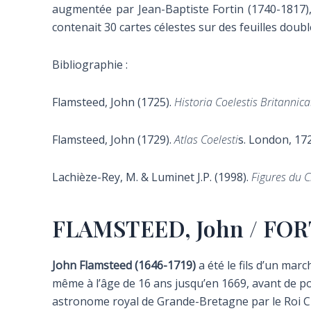
augmentée par Jean-Baptiste Fortin (1740-1817), 
contenait 30 cartes célestes sur des feuilles doubl
Bibliographie :
Flamsteed,
John (1725).
Historia Coelestis Britannica
Flamsteed,
John (1729).
Atlas Coelesti
s. London, 172
Lachièze-Rey, M. & Luminet J.P. (1998).
Figures du C
FLAMSTEED, John / FORT
John Flamsteed (1646-1719)
a été le fils d’un mar
même à l’âge de 16 ans jusqu’en 1669, avant de po
astronome royal de Grande-Bretagne par le Roi Cha