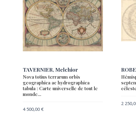
TAVERNIER, Melchior
ROBE
Nova totius terrarum orbis
Hémisp
geographica ac hydrographica
septen
tabula : Carte universelle de tout le
céleste
monde…
2 250,
4 500,00
€