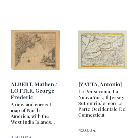
ALBERT, Mathen /
[ZATTA, Antonio]
LOTTER, George
La Pensilvania, La
Frederic
Nuova York, Il Jersey
Settentrio.le, con La
A new and correct
Parte Occidentale Del
map of North
Connecticut
America, with the
West India Islands…
400,00
€
3 500,00
€