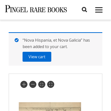
Aller
au
Main
contenu
Menu
“Nova Hispania, et Nova Galicia” has
been added to your cart.
View cart