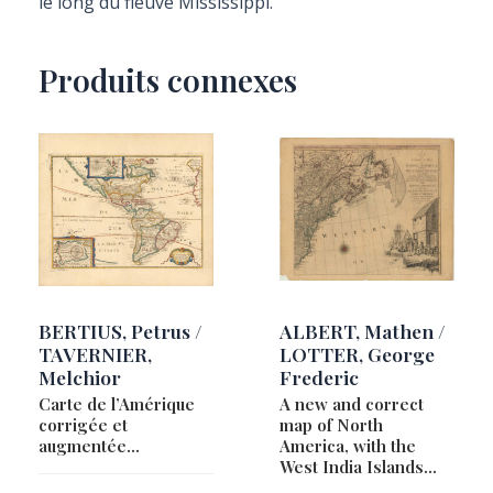
le long du fleuve Mississippi.
Produits connexes
BERTIUS, Petrus /
ALBERT, Mathen /
TAVERNIER,
LOTTER, George
Melchior
Frederic
Carte de l’Amérique
A new and correct
corrigée et
map of North
augmentée…
America, with the
West India Islands…