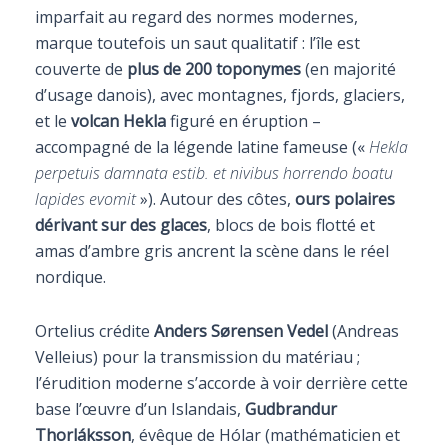
imparfait au regard des normes modernes,
marque toutefois un saut qualitatif : l’île est
couverte de
plus de 200 toponymes
(en majorité
d’usage danois), avec montagnes, fjords, glaciers,
et le
volcan Hekla
figuré en éruption –
accompagné de la légende latine fameuse («
Hekla
perpetuis damnata estib. et nivibus horrendo boatu
lapides evomit
»). Autour des côtes,
ours polaires
dérivant sur des glaces
, blocs de bois flotté et
amas d’ambre gris ancrent la scène dans le réel
nordique.
Ortelius crédite
Anders Sørensen Vedel
(Andreas
Velleius) pour la transmission du matériau ;
l’érudition moderne s’accorde à voir derrière cette
base l’œuvre d’un Islandais,
Gudbrandur
Thorláksson
, évêque de Hólar (mathématicien et