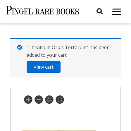
Aller
au
Main
contenu
Menu
“Theatrum Orbis Terrarum” has been
added to your cart.
View cart