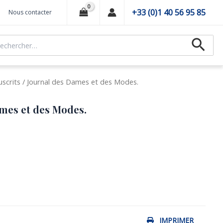
+33 (0)1 40 56 95 85
Nous contacter
hercher :
Recher
scrits
/ Journal des Dames et des Modes.
mes et des Modes.
IMPRIMER