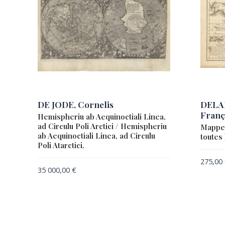
DE JODE, Cornelis
DELA
Franç
Hemispheriu ab Aequinoctiali Linea,
ad Circulu Poli Arctici / Hemispheriu
Mappe-
ab Aequinoctiali Linea, ad Circulu
toutes
Poli Atarctici.
275,00
35 000,00
€