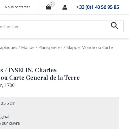
+33 (0)1 40 56 95 85
Nous contacter
hercher :
Recher
aphiques
/
Monde
/
Planisphères
/ Mappe-Monde ou Carte
s / INSELIN, Charles
u Carte General de la Terre
er, 1700
 25.5 cm
iginal
 sur cuivre