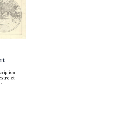
rt
ription
stre et
s-