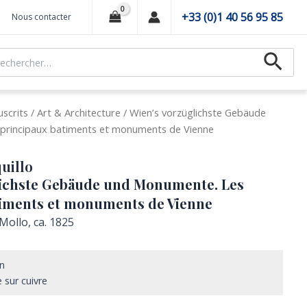
+33 (0)1 40 56 95 85
Nous contacter
hercher :
Recher
scrits
/
Art & Architecture
/ Wien’s vorzüglichste Gebäude
principaux batiments et monuments de Vienne
uillo
lichste Gebäude und Monumente. Les
timents et monuments de Vienne
Mollo, ca. 1825
on
 sur cuivre