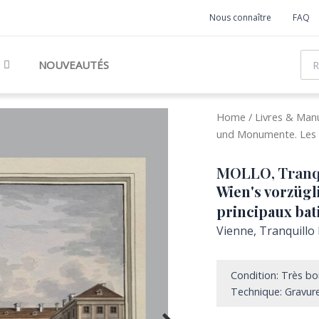
Nous connaître
FAQ
Rec
NOUVEAUTÉS
Home
/
Livres & Manu
und Monumente. Les 
MOLLO, Tranq
Wien's vorzüg
principaux ba
Vienne, Tranquillo 
Condition: Très b
Technique: Gravure