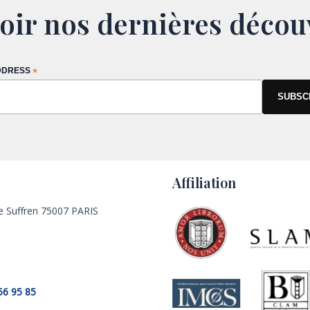
oir nos dernières décou
DDRESS
*
Affiliation
e Suffren 75007 PARIS
56 95 85