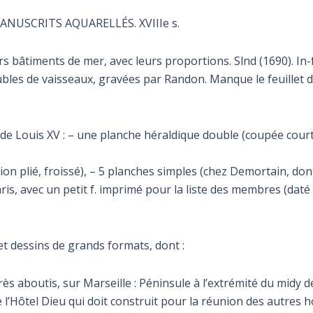
USCRITS AQUARELLÉS. XVIIIe s.
âtiments de mer, avec leurs proportions. Slnd (1690). In-foli
bles de vaisseaux, gravées par Randon. Manque le feuillet d
e de Louis XV : – une planche héraldique double (coupée court 
tion plié, froissé), – 5 planches simples (chez Demortain, don
, avec un petit f. imprimé pour la liste des membres (daté 171
t dessins de grands formats, dont :
très aboutis, sur Marseille : Péninsule à l’extrémité du midy d
e l’Hôtel Dieu qui doit construit pour la réunion des autres h