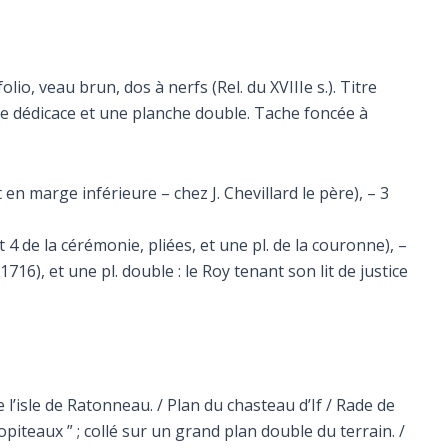
o, veau brun, dos à nerfs (Rel. du XVIIIe s.). Titre
e dédicace et une planche double. Tache foncée à
en marge inférieure – chez J. Chevillard le père), – 3
t 4 de la cérémonie, pliées, et une pl. de la couronne), –
6), et une pl. double : le Roy tenant son lit de justice
e l’isle de Ratonneau. / Plan du chasteau d’If / Rade de
opiteaux ” ; collé sur un grand plan double du terrain. /