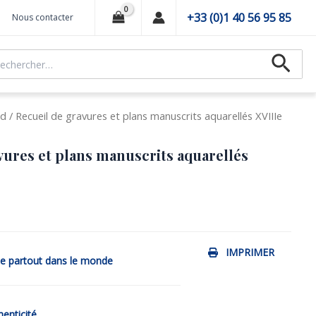
+33 (0)1 40 56 95 85
Nous contacter
hercher :
Recher
ed
/ Recueil de gravures et plans manuscrits aquarellés XVIIIe
vures et plans manuscrits aquarellés
IMPRIMER
de partout dans le monde
henticité