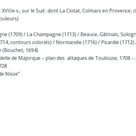
XVIIIe s., sur le Sud : dont La Ciotat, Colmars en Provence, c
couleurs)
ne (1709) / La Champagne (1713) / Beauce, Gâtinais, Sologne
 (1714, contours coloriés) / Normandie (1716) / Picardie (1712
e (Bouchet, 1694).
itadelle de Majorque – plan des attaques de Toulouse, 1708 
728
de Nisse”