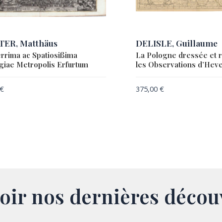
ER, Matthäus
DELISLE, Guillaume
rrima ac Spatiosißima
La Pologne dressée et r
giae Metropolis Erfurtum
les Observations d’Hevel
€
375,00
€
oir nos dernières décou