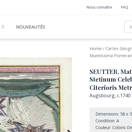
Nous connaître
FAQ
Rec
NOUVEAUTÉS
Home
/
Cartes Géogr
Munitissima Pomeraniae
SEUTTER, Mat
Stetinum Cele
Citerioris Metro
Augsbourg, c.1740
Dimensions: 58 x 
Condition: A
Couleur: Coloris Or