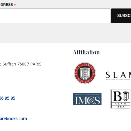
DDRESS
*
Affiliation
e Suffren 75007 PARIS
56 95 85
rarebooks.com