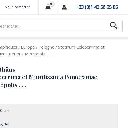
+33 (0)1 40 56 95 85
Nous contacter
hercher :
Recher
aphiques
/
Europe
/
Pologne
/ Stetinum Celeberrima et
 Citerioris Metropolis . . .
thäus
berrima et Munitissima Pomeraniae
polis . . .
50 cm
iginal