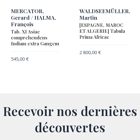
MERCATOR,
WALDSEEMÜLLER,
Gerard / HALMA,
Martin
François
[ESPAGNE, MAROC
ET ALGERIE] Tabula
Tab. XI Asiae
Prima Africae
comprehendens
Indiam extra Gangem
2 800,00
€
545,00
€
Recevoir nos dernières
découvertes