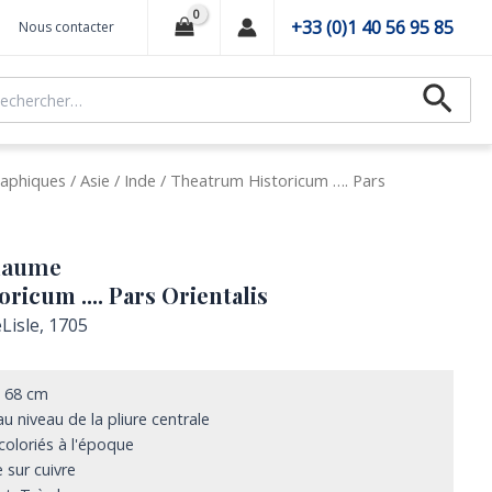
+33 (0)1 40 56 95 85
Nous contacter
hercher :
Recher
aphiques
/
Asie
/
Inde
/ Theatrum Historicum …. Pars
llaume
ricum .... Pars Orientalis
Lisle, 1705
x 68 cm
u niveau de la pliure centrale
coloriés à l'époque
 sur cuivre