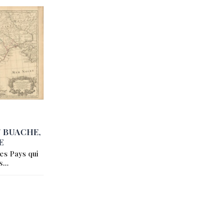
 / BUACHE,
E
es Pays qui
is…