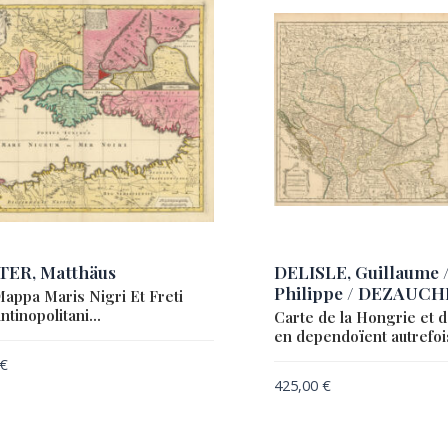
ER, Matthäus
DELISLE, Guillaume
Philippe / DEZAUCH
appa Maris Nigri Et Freti
ntinopolitani…
Carte de la Hongrie et d
en dependoïent autrefo
€
425,00
€