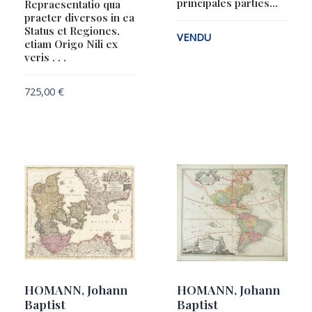
principales parties…
Repraesentatio qua
praeter diversos in ea
Status et Regiones,
VENDU
etiam Origo Nili ex
veris . . .
725,00
€
HOMANN, Johann
HOMANN, Johann
Baptist
Baptist