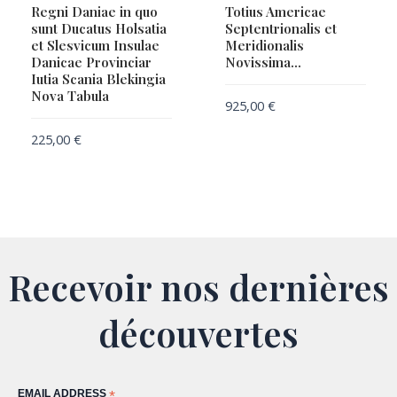
Regni Daniae in quo
Totius Americae
sunt Ducatus Holsatia
Septentrionalis et
et Slesvicum Insulae
Meridionalis
Danicae Provinciar
Novissima…
Iutia Scania Blekingia
Nova Tabula
925,00
€
225,00
€
Recevoir nos dernières
découvertes
EMAIL ADDRESS
*