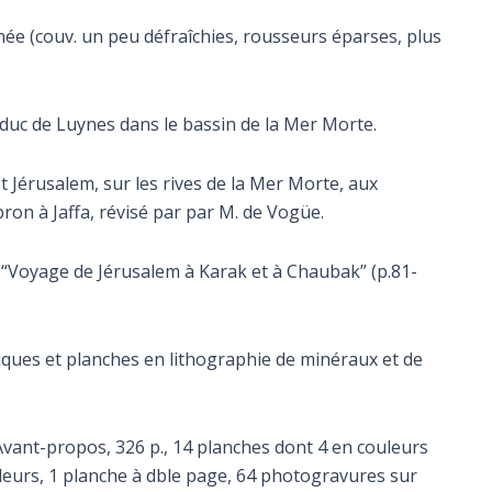
nnée (couv. un peu défraîchies, rousseurs éparses, plus
 duc de Luynes dans le bassin de la Mer Morte.
 Jérusalem, sur les rives de la Mer Morte, aux
on à Jaffa, révisé par par M. de Vogüe.
e “Voyage de Jérusalem à Karak et à Chaubak” (p.81-
iques et planches en lithographie de minéraux et de
 VI p. Avant-propos, 326 p., 14 planches dont 4 en couleurs
ouleurs, 1 planche à dble page, 64 photogravures sur