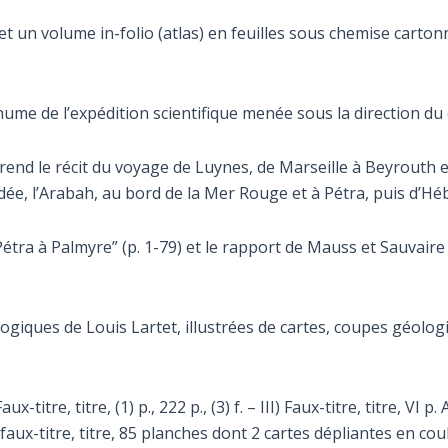
et un volume in-folio (atlas) en feuilles sous chemise carto
thume de l’expédition scientifique menée sous la direction du
nd le récit du voyage de Luynes, de Marseille à Beyrouth et
, l’Arabah, au bord de la Mer Rouge et à Pétra, puis d’Hébr
Pétra à Palmyre” (p. 1-79) et le rapport de Mauss et Sauvair
giques de Louis Lartet, illustrées de cartes, coupes géolog
 Faux-titre, titre, (1) p., 222 p., (3) f. – III) Faux-titre, titre,
faux-titre, titre, 85 planches dont 2 cartes dépliantes en c