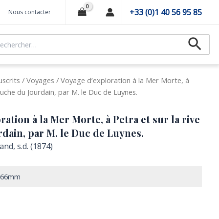
+33 (0)1 40 56 95 85
Nous contacter
hercher :
Recher
scrits
/
Voyages
/ Voyage d’exploration à la Mer Morte, à
auche du Jourdain, par M. le Duc de Luynes.
ation à la Mer Morte, à Petra et sur la rive
dain, par M. le Duc de Luynes.
nd, s.d. (1874)
x266mm