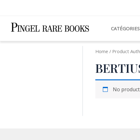
Aller
au
contenu
CATÉGORIES
Home
/ Product Auth
BERTIUS
No products