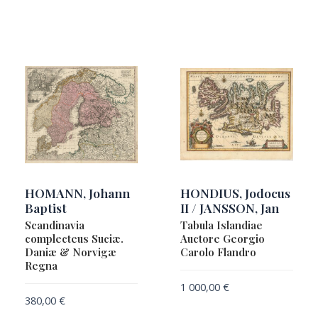
HOMANN, Johann
HONDIUS, Jodocus
Baptist
II / JANSSON, Jan
Scandinavia
Tabula Islandiae
complecteus Suciæ.
Auctore Georgio
Daniæ & Norvigæ
Carolo Flandro
Regna
1 000,00
€
380,00
€