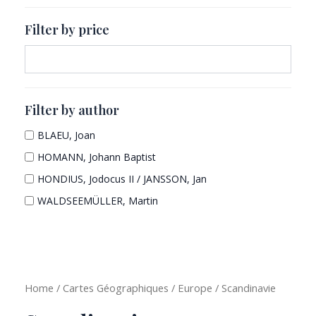
r
o
u
t
o
d
c
s
Filter by price
d
u
t
u
c
s
c
t
t
s
s
Filter by author
BLAEU, Joan
HOMANN, Johann Baptist
HONDIUS, Jodocus II / JANSSON, Jan
WALDSEEMÜLLER, Martin
Home
/
Cartes Géographiques
/
Europe
/ Scandinavie