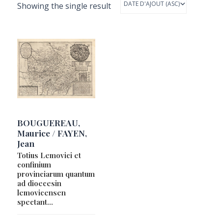
Showing the single result
BOUGUEREAU,
Maurice / FAYEN,
Jean
Totius Lemovici et
confinium
provinciarum quantum
ad dioecesin
lemovicensen
spectant…