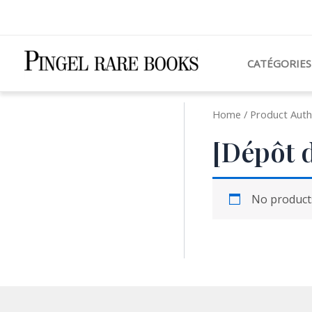
Aller
au
contenu
CATÉGORIES
Home
/ Product Auth
[Dépôt d
No products