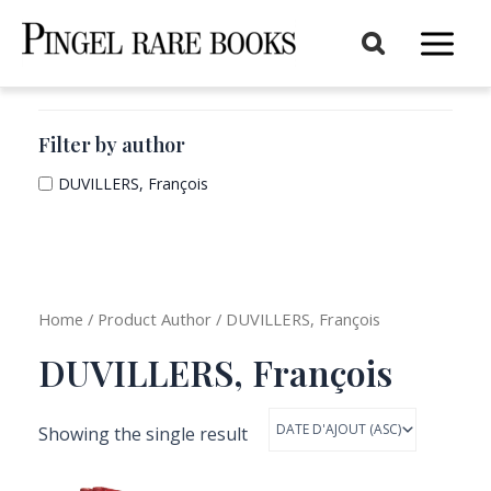
Aller
au
Main
contenu
Menu
Filter by author
DUVILLERS, François
Home
/ Product Author / DUVILLERS, François
DUVILLERS, François
Showing the single result