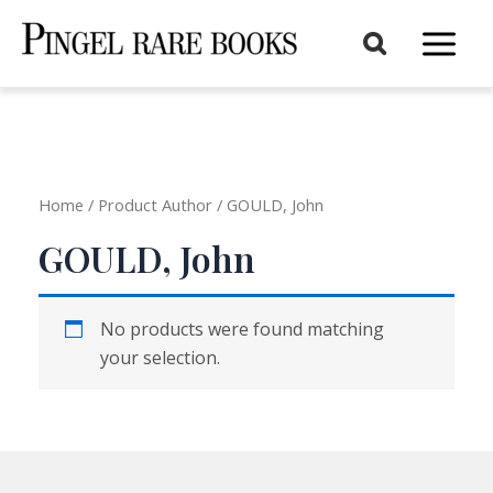
Aller
au
Main
contenu
Menu
Home
/ Product Author / GOULD, John
GOULD, John
No products were found matching
your selection.