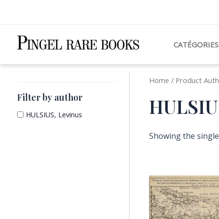
Aller
au
contenu
CATÉGORIES
Home
/ Product Auth
Filter by author
HULSIUS
HULSIUS, Levinus
Showing the single