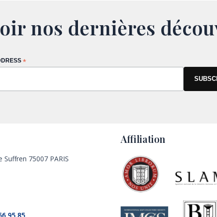
oir nos dernières décou
DDRESS
*
Affiliation
e Suffren 75007 PARIS
56 95 85