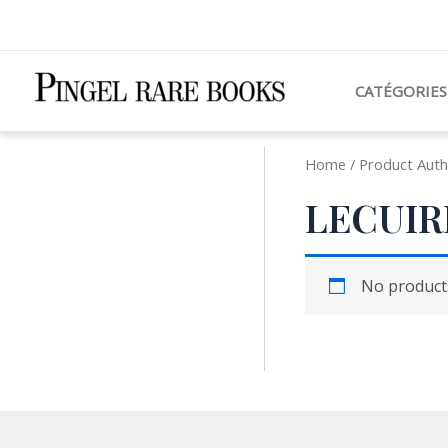
Aller
au
contenu
CATÉGORIES
Home
/ Product Auth
LECUIRE
No products