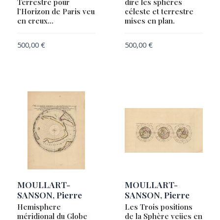
Terrestre pour
dire les sphères
l’Horizon de Paris veu
céleste et terrestre
en creux…
mises en plan.
500,00
€
500,00
€
MOULLART-
MOULLART-
SANSON, Pierre
SANSON, Pierre
Hemisphere
Les Trois positions
méridional du Globe
de la Sphère veües en