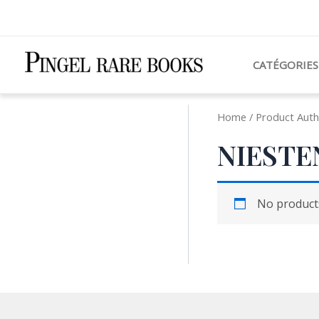
Aller
au
contenu
CATÉGORIES
Home
/ Product Auth
NIESTEN
No products