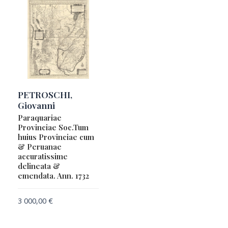
PETROSCHI,
Giovanni
Paraquariae
Provinciae Soc.Tum
huius Provinciae cum
& Peruanae
accuratissime
delineata &
emendata. Ann. 1732
3 000,00
€