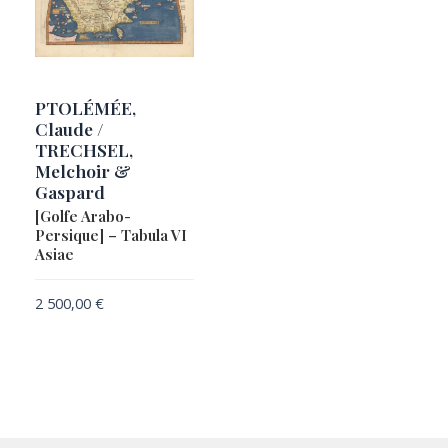
PTOLÉMÉE,
Claude /
TRECHSEL,
Melchoir &
Gaspard
[Golfe Arabo-
Persique] – Tabula VI
Asiae
2 500,00
€