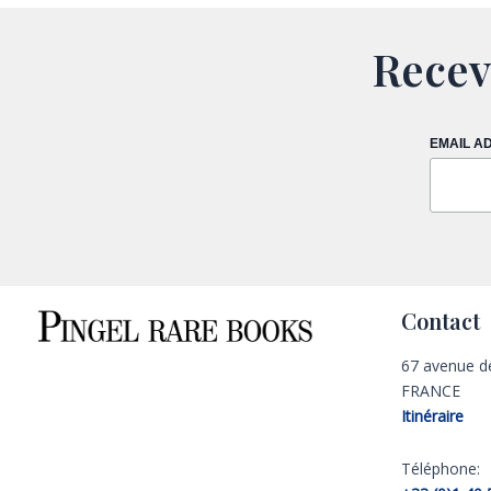
Recev
EMAIL A
Contact
67 avenue d
FRANCE
Itinéraire
Téléphone: