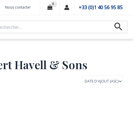
+33 (0)1 40 56 95 85
Nous contacter
hercher :
Recher
rt Havell & Sons