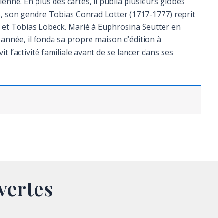
enne. En plus des cartes, il publia plusieurs globes
6, son gendre Tobias Conrad Lotter (1717-1777) reprit
ter et Tobias Löbeck. Marié à Euphrosina Seutter en
e année, il fonda sa propre maison d’édition à
 l’activité familiale avant de se lancer dans ses
vertes