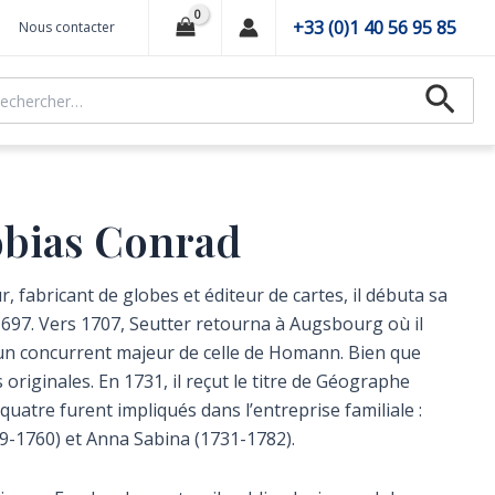
+33 (0)1 40 56 95 85
Nous contacter
hercher :
Recher
obias Conrad
 fabricant de globes et éditeur de cartes, il débuta sa
7. Vers 1707, Seutter retourna à Augsbourg où il
 un concurrent majeur de celle de Homann. Bien que
originales. En 1731, il reçut le titre de Géographe
 quatre furent impliqués dans l’entreprise familiale :
29-1760) et Anna Sabina (1731-1782).