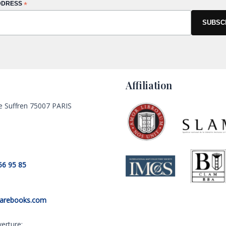
DDRESS
*
Affiliation
e Suffren 75007 PARIS
56 95 85
rarebooks.com
erture: