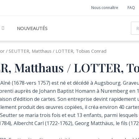
Nous connaître
FAQ
Rec
NOUVEAUTÉS
hor / SEUTTER, Matthaus / LOTTER, Tobias Conrad
, Matthaus / LOTTER, T
Aîné (1678-vers 1757) est né et décédé à Augsbourg. Graveur,
prenti auprès de Johann Baptist Homann à Nuremberg en 169
ison d’édition de cartes. Son entreprise devint rapidement
alement produit des œuvres copiées, il créa environ 40 cartes 
 Seutter se maria trois fois et eut 13 enfants, parmi lesquels
84), Albercht Carl (1722-1762), Georg Matthäus, le fils (17