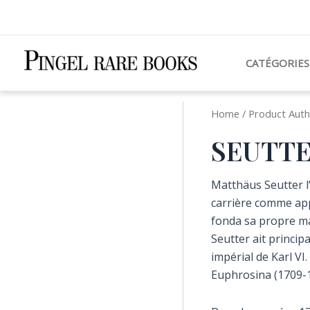
Aller
au
contenu
CATÉGORIES
Home
/ Product Aut
SEUTTER
Matthäus Seutter l’
carrière comme ap
fonda sa propre ma
Seutter ait princip
impérial de Karl VI.
Euphrosina (1709-17