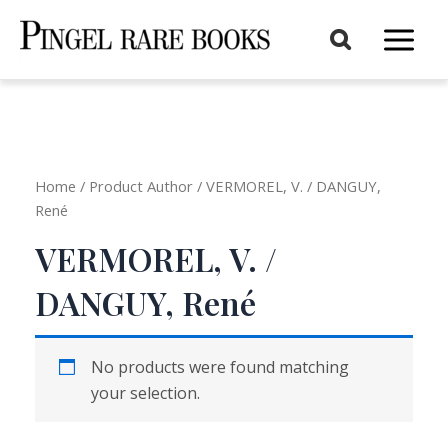
Aller
au
Main
contenu
Menu
Home
/ Product Author / VERMOREL, V. / DANGUY,
René
VERMOREL, V. /
DANGUY, René
No products were found matching
your selection.