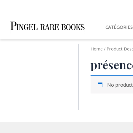
Aller
au
contenu
CATÉGORIES
Home
/ Product Desc
présenc
No products