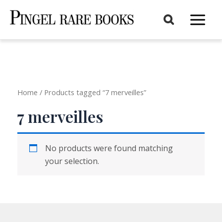
Aller
au
Main
contenu
Menu
Home
/ Products tagged “7 merveilles”
7 merveilles
No products were found matching
your selection.