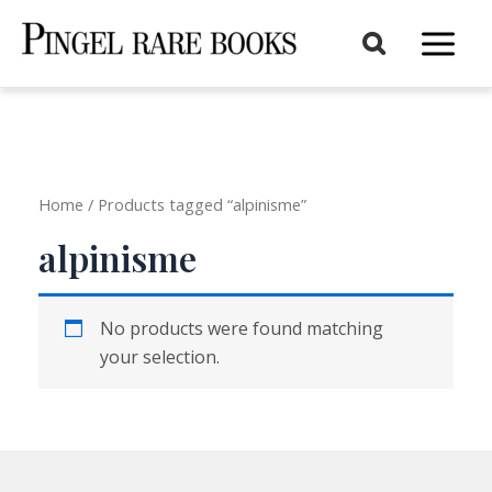
Aller
au
Main
contenu
Menu
Home
/ Products tagged “alpinisme”
alpinisme
No products were found matching
your selection.