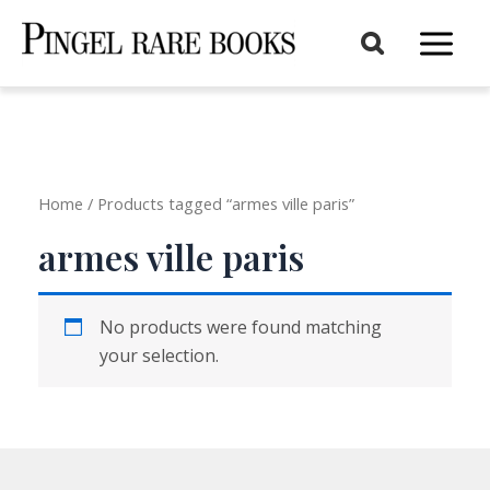
Aller
au
Main
contenu
Menu
Home
/ Products tagged “armes ville paris”
armes ville paris
No products were found matching
your selection.