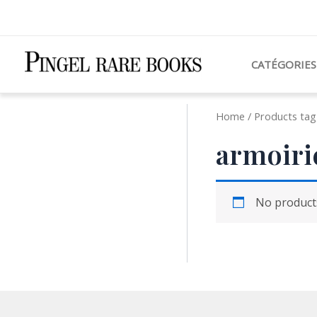
Aller
au
contenu
CATÉGORIES
Home
/ Products tag
armoiri
No products