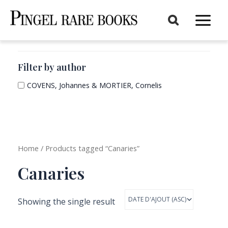
Aller
au
Main
contenu
Menu
Filter by author
COVENS, Johannes & MORTIER, Cornelis
Home
/ Products tagged “Canaries”
Canaries
Showing the single result