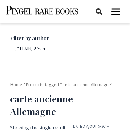
Aller
au
Main
contenu
Menu
Filter by author
JOLLAIN, Gérard
Home
/ Products tagged “carte ancienne Allemagne”
carte ancienne
Allemagne
Showing the single result