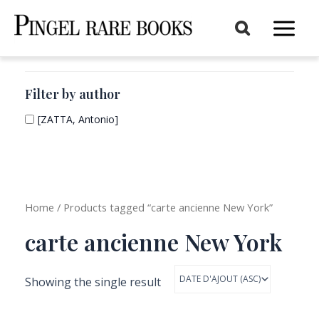
Aller
au
Main
contenu
Menu
Filter by author
[ZATTA, Antonio]
Home
/ Products tagged “carte ancienne New York”
carte ancienne New York
Showing the single result