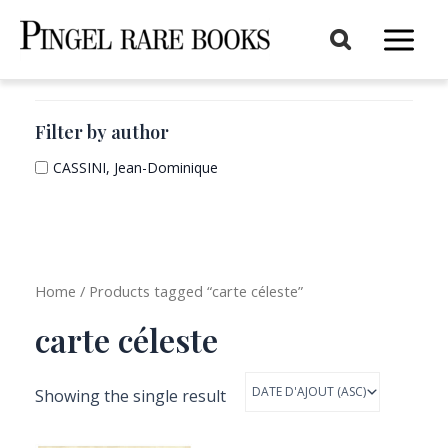
Aller
au
Main
contenu
Menu
Filter by author
CASSINI, Jean-Dominique
Home
/ Products tagged “carte céleste”
carte céleste
Showing the single result