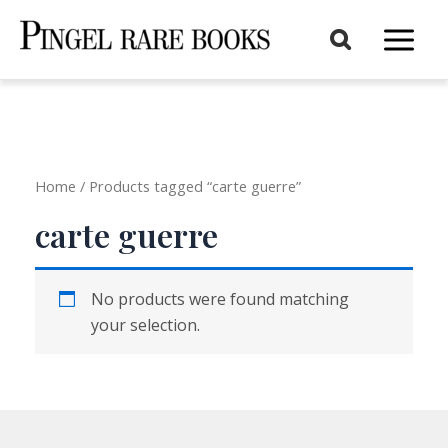
Aller
au
Main
contenu
Menu
Home
/ Products tagged “carte guerre”
carte guerre
No products were found matching
your selection.