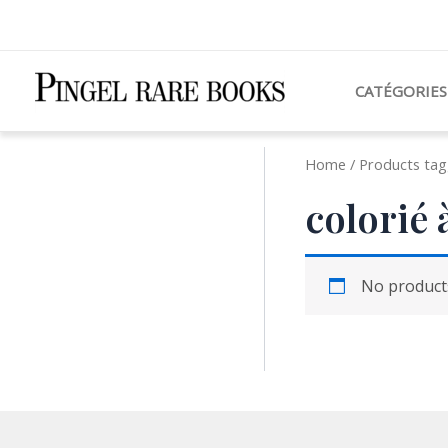
Aller
au
contenu
CATÉGORIES
Home
/ Products tagg
colorié 
No products