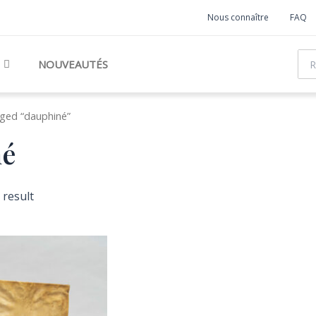
Nous connaître
FAQ
Rec
NOUVEAUTÉS
ged “dauphiné”
né
 result