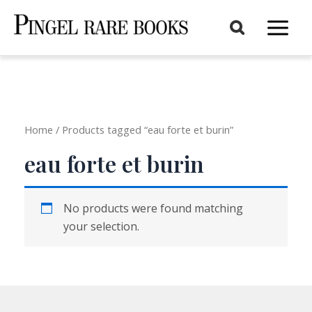
Aller
au
Main
contenu
Menu
Home
/ Products tagged “eau forte et burin”
eau forte et burin
No products were found matching
your selection.