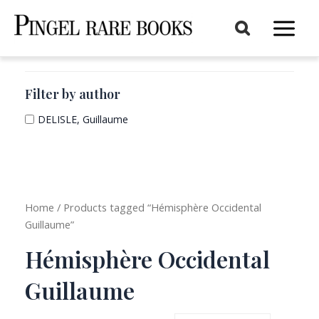
Aller
au
Main
contenu
Menu
Filter by author
DELISLE, Guillaume
Home
/ Products tagged “Hémisphère Occidental
Guillaume”
Hémisphère Occidental
Guillaume