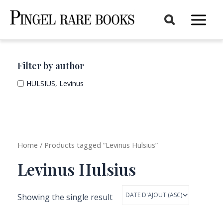
Aller
au
Main
contenu
Menu
Filter by author
HULSIUS, Levinus
Home
/ Products tagged “Levinus Hulsius”
Levinus Hulsius
Showing the single result