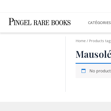
Aller
au
contenu
CATÉGORIES
Home
/ Products tag
Mausolé
No products